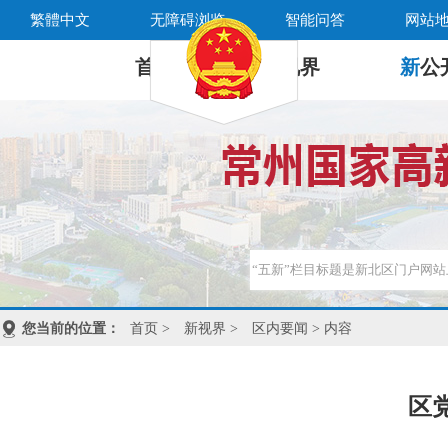
繁體中文
无障碍浏览
智能问答
网站
首 页
新
视界
新
公
您当前的位置：
首页
>
新视界
>
区内要闻
> 内容
区