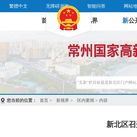
繁體中文
无障碍浏览
智能问答
网站
首 页
新
视界
新
公
您当前的位置：
首页
>
新视界
>
区内要闻
> 内容
新北区召