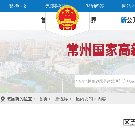
繁體中文
无障碍浏览
智能问答
网站
首 页
新
视界
新
公
您当前的位置：
首页
>
新视界
>
区内要闻
> 内容
区