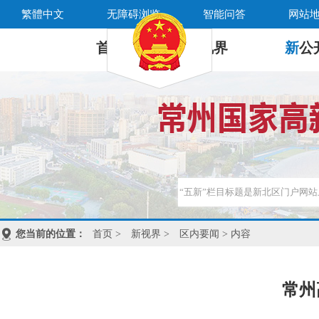
繁體中文
无障碍浏览
智能问答
网站
首 页
新
视界
新
公
您当前的位置：
首页
>
新视界
>
区内要闻
> 内容
常州