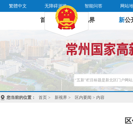
繁體中文
无障碍浏览
智能问答
网站
首 页
新
视界
新
公
您当前的位置：
首页
>
新视界
>
区内要闻
> 内容
区