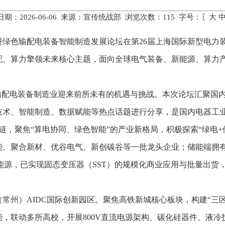
期：2026-06-06 来源：宣传统战部 浏览次数：
115
字号：〖
大
暨绿色输配电装备智能制造发展论坛在第26届上海国际新型电力
配、算力擎领未来核心主题，面向全球电气装备、新能源、算力
，输配电装备制造业迎来前所未有的机遇与挑战。本次论坛汇聚国
技术、智能制造、数据赋能等热点话题进行分享，是国内电器工
链，聚焦“算电协同、绿色智能”的产业新格局，积极探索“绿电+储能
、聚合新材、优谷电气、新创碳谷等一批龙头企业；储能端拥有天
能源，已实现固态变压器（SST）的规模化商业应用与批量出货，产
常州）AIDC国际创新园区。聚焦高铁新城核心板块，构建“三
，联动多所高校，开展800V直流电源架构、碳化硅器件、液