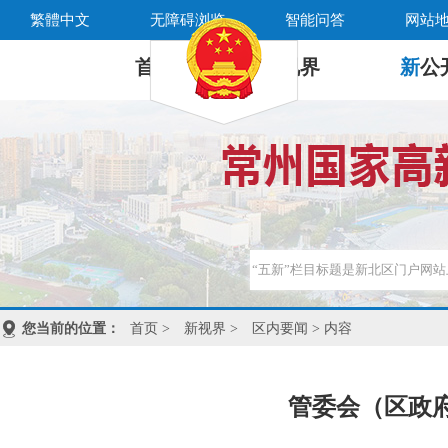
繁體中文
无障碍浏览
智能问答
网站
首 页
新
视界
新
公
您当前的位置：
首页
>
新视界
>
区内要闻
> 内容
管委会（区政