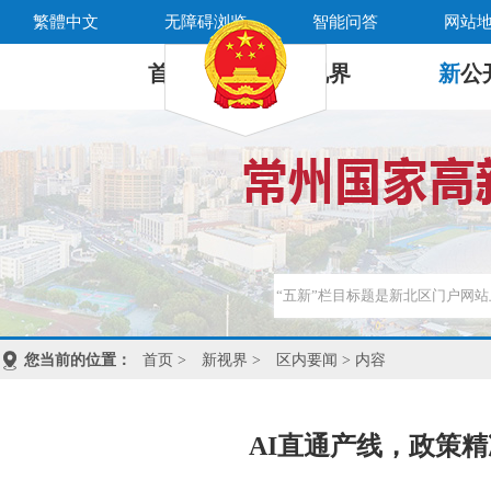
繁體中文
无障碍浏览
智能问答
网站
首 页
新
视界
新
公
您当前的位置：
首页
>
新视界
>
区内要闻
> 内容
AI直通产线，政策