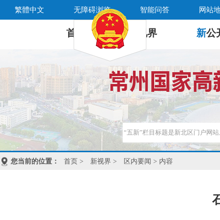
繁體中文
无障碍浏览
智能问答
网站
首 页
新
视界
新
公
您当前的位置：
首页
>
新视界
>
区内要闻
> 内容