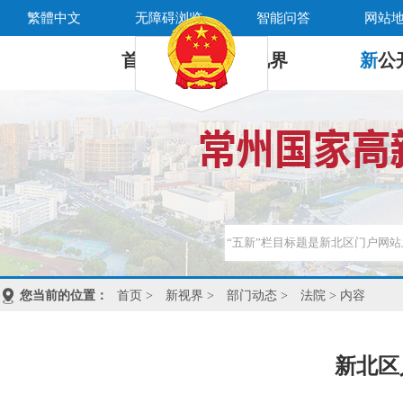
繁體中文
无障碍浏览
智能问答
网站
首 页
新
视界
新
公
您当前的位置：
首页
>
新视界
>
部门动态
>
法院
> 内容
新北区