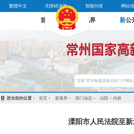
繁體中文
无障碍浏览
智能问答
网站
首 页
新
视界
新
公
您当前的位置：
首页
>
新视界
>
部门动态
>
法院
> 内容
溧阳市人民法院至新