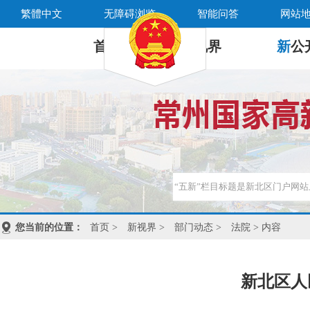
繁體中文
无障碍浏览
智能问答
网站
首 页
新
视界
新
公
您当前的位置：
首页
>
新视界
>
部门动态
>
法院
> 内容
新北区人