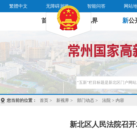
繁體中文
无障碍浏览
智能问答
网站
首 页
新
视界
新
公
您当前的位置：
首页
>
新视界
>
部门动态
>
法院
> 内容
新北区人民法院召开