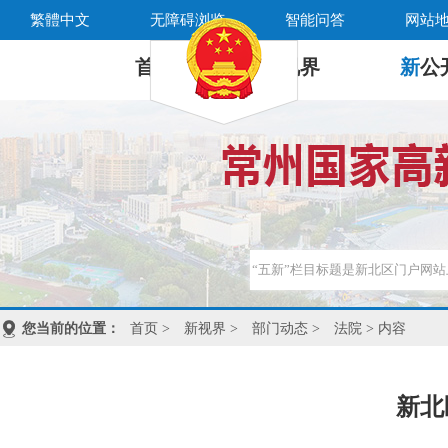
繁體中文
无障碍浏览
智能问答
网站
首 页
新
视界
新
公
您当前的位置：
首页
>
新视界
>
部门动态
>
法院
> 内容
新北