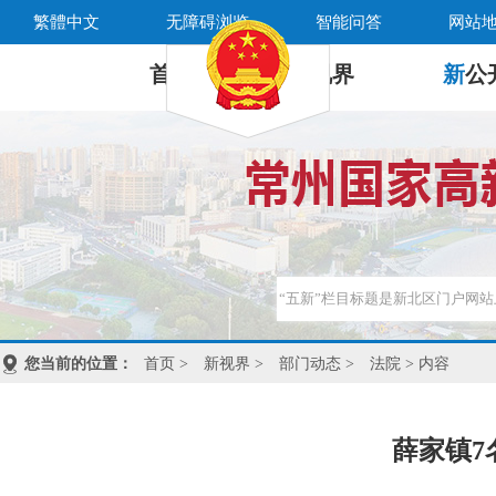
繁體中文
无障碍浏览
智能问答
网站
首 页
新
视界
新
公
您当前的位置：
首页
>
新视界
>
部门动态
>
法院
> 内容
薛家镇7