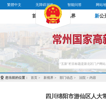
繁體中文
无障碍浏览
智能问答
网站
首 页
新
视界
新
公
您当前的位置：
首页
>
新视界
>
部门动态
>
法院
> 内容
四川绵阳市游仙区人大