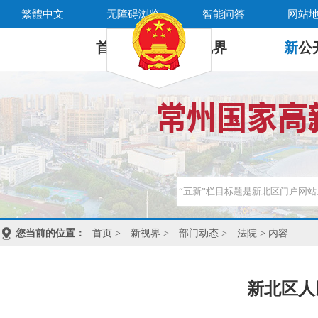
繁體中文
无障碍浏览
智能问答
网站
首 页
新
视界
新
公
您当前的位置：
首页
>
新视界
>
部门动态
>
法院
> 内容
新北区人