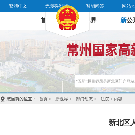
繁體中文
无障碍浏览
智能问答
网站
首 页
新
视界
新
公
您当前的位置：
首页
>
新视界
>
部门动态
>
法院
> 内容
新北区