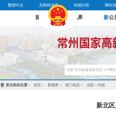
繁體中文
无障碍浏览
智能问答
网站
首 页
新
视界
新
公
您当前的位置：
首页
>
新视界
>
部门动态
>
法院
> 内容
新北区