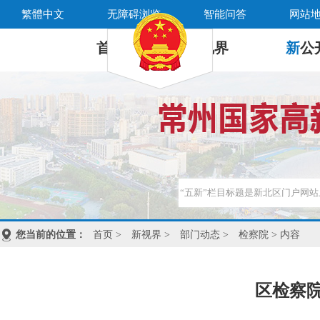
繁體中文
无障碍浏览
智能问答
网站
首 页
新
视界
新
公
您当前的位置：
首页
>
新视界
>
部门动态
>
检察院
> 内容
区检察