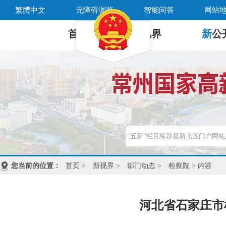
繁體中文
无障碍浏览
智能问答
网站
首 页
新
视界
新
公
您当前的位置：
首页
>
新视界
>
部门动态
>
检察院
> 内容
河北省石家庄市