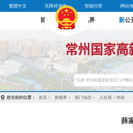
繁體中文
无障碍浏览
智能问答
网站
首 页
新
视界
新
公
您当前的位置：
首页
>
新视界
>
部门动态
>
人社局
> 内容
薛