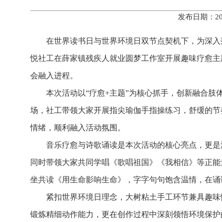
发布日期：20
在世界读书日与世界环境日双节点契机下，为深入
悦社工在薛家镇残疾人就业圆梦工作室开展趣味疗愈主
会融入进程。
本次活动以“疗愈+主题”为核心抓手，创新融合
场，社工带领大家开展指尖瑜伽手指操练习，舒缓的节
情绪，顺利融入活动氛围。
音乐疗愈与诗歌诵读是本次活动的核心亮点，更是
同时带领大家共同学唱《歌唱祖国》《我相信》等正能
坐共读《用生命影响生命》，字字句句饱含温情，在诵
紧扣世界环境日理念，大树粘土手工环节兼具趣味
锻炼精细动作能力，更在创作过程中深刻领悟环境保护