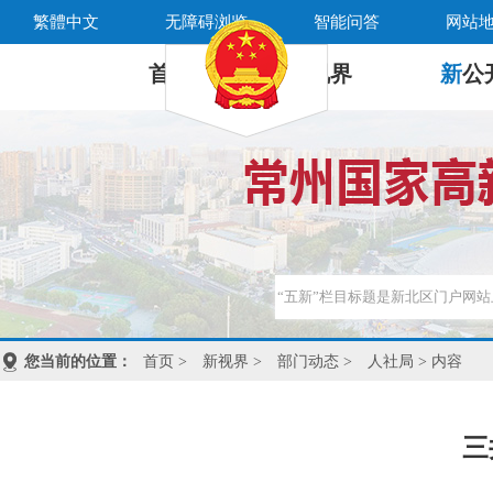
繁體中文
无障碍浏览
智能问答
网站
首 页
新
视界
新
公
您当前的位置：
首页
>
新视界
>
部门动态
>
人社局
> 内容
三