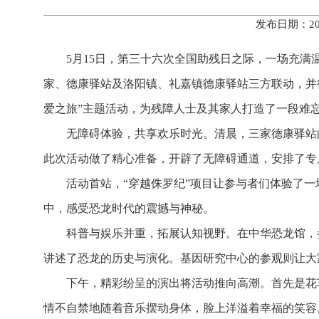
发布日期：20
5月15日，第三十六次全国助残日之际，一场充
家、德康驿站及洛阳镇、礼嘉镇德康驿站三方联动，并
爱之旅”主题活动，为残障人士及其家人打造了一段难
无障碍体验，共享欢乐时光。清晨，三家德康驿站
此次活动做了精心准备，开辟了无障碍通道，安排了专
活动首站，“穿越侏罗纪”项目让参与者们体验了
中，感受恐龙时代的震撼与神秘。
科普与娱乐并重，拓展认知视野。在中华恐龙馆，
讲述了恐龙的历史与演化。基因研究中心的参观则让大
下午，精彩纷呈的演出将活动推向高潮。首先是花
情不自禁地随着音乐摆动身体，脸上洋溢着幸福的笑容