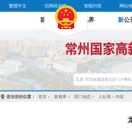
繁體中文
无障碍浏览
智能问答
网站
首 页
新
视界
新
公
您当前的位置：
首页
>
新视界
>
部门动态
>
人社局
> 内容