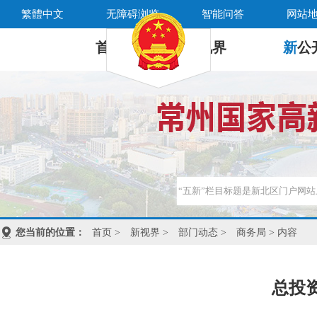
繁體中文
无障碍浏览
智能问答
网站
首 页
新
视界
新
公
您当前的位置：
首页
>
新视界
>
部门动态
>
商务局
> 内容
总投