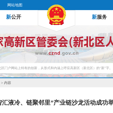
网站地图
新
公开
新
服务
> 内容
智汇液冷、链聚邻里”产业链沙龙活动成功