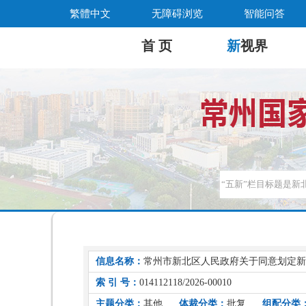
繁體中文
无障碍浏览
智能问答
首 页
新
视界
信息名称：
常州市新北区人民政府关于同意划定新
索 引 号：
014112118/2026-00010
主题分类：
其他
体裁分类：
批复
组配分类