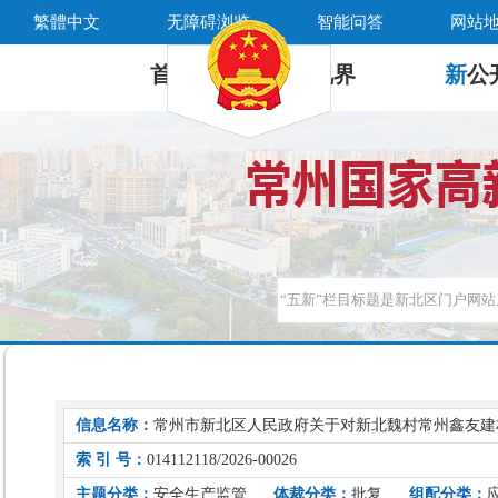
繁體中文
无障碍浏览
智能问答
网站
首 页
新
视界
新
公
信息名称：
常州市新北区人民政府关于对新北魏村常州鑫友建材有
索 引 号：
014112118/2026-00026
主题分类：
安全生产监管
体裁分类：
批复
组配分类：