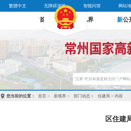
繁體中文
无障碍浏览
智能问答
网站
首 页
新
视界
新
公
您当前的位置：
首页
>
新视界
>
部门动态
>
住建局
> 内容
区住建