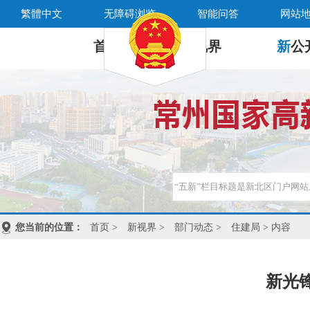
繁體中文
无障碍浏览
智能问答
网站
首 页
新
视界
新
公
您当前的位置：
首页
>
新视界
>
部门动态
>
住建局
> 内容
新光