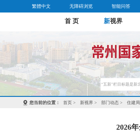
繁體中文
无障碍浏览
智能问答
首 页
新
视界
您当前的位置：
首页
>
新视界
>
部门动态
>
住建局
202