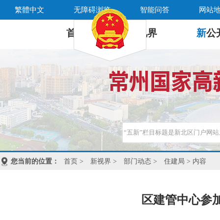
繁體中文
无障碍浏览
智能问答
网站
首 页
新
视界
新
公
您当前的位置：
首页
>
新视界
>
部门动态
>
住建局
> 内容
区建管中心参