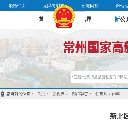
繁體中文
无障碍浏览
智能问答
网站
首 页
新
视界
新
公
您当前的位置：
首页
>
新视界
>
部门动态
>
住建局
> 内容
新北