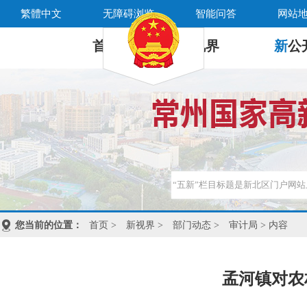
繁體中文
无障碍浏览
智能问答
网站
首 页
新
视界
新
公
您当前的位置：
首页
>
新视界
>
部门动态
>
审计局
> 内容
孟河镇对农