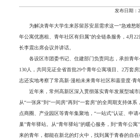
发布日期：2
为解决青年大学生来苏留苏安居需求这一“急难愁盼
年公寓优惠租、青年社区有归属”的全链条服务，4月
长李震出席会议并讲话。
各设区市团委书记、住建部门负责同志，承担青年
130人，共同见证全省首批29个青年公寓项目、2万
志还实地考察了常高新·漫柏未来青年社区和嘉壹度·
近年来，常州高新区深入贯彻落实青年发展型城市
从“一张床”到“一间房”再到“一套房”的全周期支持体
点商圈、产业园区等青年集聚地，“一站式”认证、申请小程
巢”青年驿站。从“青年驿站”的暖心服务，到“青年公
来的青年，都能在新北的灯火中，找到属于青春的自在