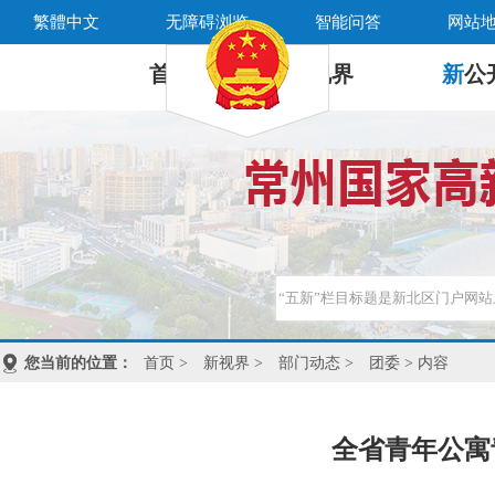
繁體中文
无障碍浏览
智能问答
网站
首 页
新
视界
新
公
您当前的位置：
首页
>
新视界
>
部门动态
>
团委
> 内容
全省青年公寓