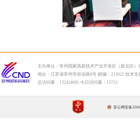
主办单位：常州国家高新技术产业开发区（新北区）
地址：江苏省常州市崇信路8号 邮编：213022 技术支持电话
总访问量：
132424091 今日访问量：
15723
苏公网安备32041