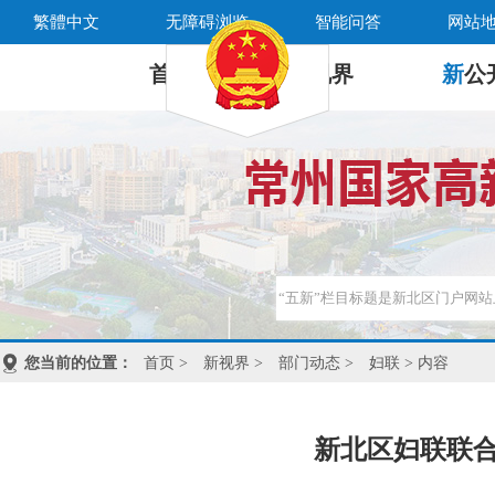
繁體中文
无障碍浏览
智能问答
网站
首 页
新
视界
新
公
您当前的位置：
首页
>
新视界
>
部门动态
>
妇联
> 内容
新北区妇联联合