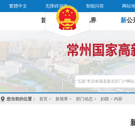
繁體中文
无障碍浏览
智能问答
网站
首 页
新
视界
新
公
您当前的位置：
首页
>
新视界
>
部门动态
>
妇联
> 内容