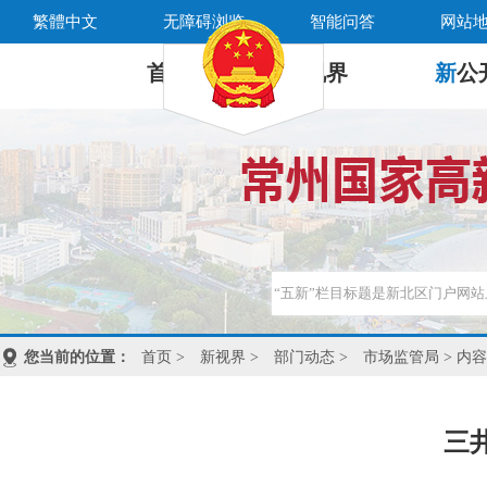
繁體中文
无障碍浏览
智能问答
网站
首 页
新
视界
新
公
您当前的位置：
首页
>
新视界
>
部门动态
>
市场监管局
> 内容
三