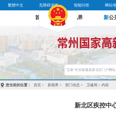
繁體中文
无障碍浏览
智能问答
网站
首 页
新
视界
新
公
您当前的位置：
首页
>
新视界
>
部门动态
>
卫健局
> 内容
新北区疾控中