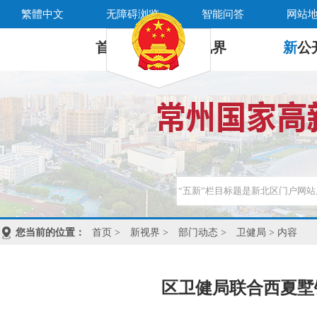
繁體中文
无障碍浏览
智能问答
网站
首 页
新
视界
新
公
您当前的位置：
首页
>
新视界
>
部门动态
>
卫健局
> 内容
区卫健局联合西夏墅