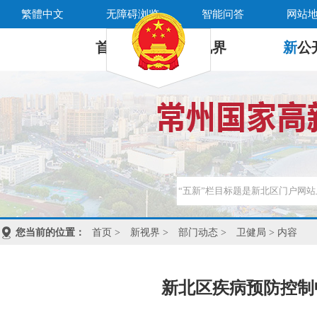
繁體中文
无障碍浏览
智能问答
网站
首 页
新
视界
新
公
您当前的位置：
首页
>
新视界
>
部门动态
>
卫健局
> 内容
新北区疾病预防控制