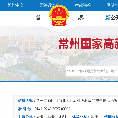
繁體中文
无障碍浏览
智能问答
网站
首 页
新
视界
新
公
信息名称：
常州高新区（新北区）农业农村局2025年度法治
索 引 号：
014112249/2026-00002
主题分类：
农业、林业、水利
体裁分类：
其他
组配分