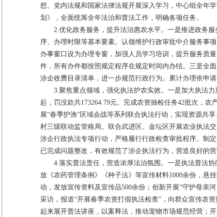
想、党内法规和国家法律法规开展深入学习，中心组全年学法
划》，全面统筹全年法治和普法工作，明确各项任务。
2.优化政务服务，提升法治惠农水平。一是推进政务
序、办理时限等基本要素。认领维护行政审批中介服务事项
办事窗口设为办理专窗，加强人员学习培训，提升服务质量。二
件，所有办件都按照规定程序在规定时间内办结。三是全面
涉企收费目录清单，进一步规范行政行为。累计办理依申请公
3.聚焦重点领域，强化执法护农实效。一是加大执法
起，罚没款共173264.79元。完成农资抽检任务42批次
展“春季护渔”区域会战等系列联合执法行动，实现资源共享
村三级联动监管格局。联合武进区、金坛区开展农业执法交
涉企行政执法专项行动，严格履行行政检查审批程序。制定涉企
已完成问题整改，有效规范了涉企执法行为，营造良好的营
4.落实普法责任，营造浓厚法治氛围。一是执法普法协
放《农药管理条例》《种子法》等宣传材料1000余份，悬挂
动，发放宣传资料及宣传品500余份；创新开展“守护母亲
采访，报道“开展春季农资打假执法检查”，向群众宣传农
起来展开普法讲座，以案释法，推动宠物市场规范经营；开展