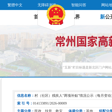
繁體中文
无障碍浏览
智能问答
网站
首 页
新
视界
新
公
信息名称：
村（社区）残疾人“两项补贴”情况公示（每月变动）（
索 引 号：
014133891/2026-00009
主题分类：
民政、扶贫、救灾
体裁分类：
其他
组配分