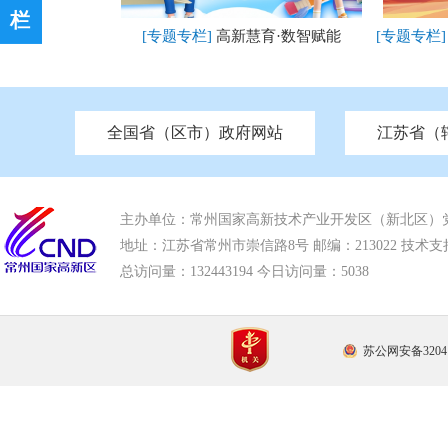
栏
[专题专栏]
高新慧育·数智赋能
[专题专栏
全国省（区市）政府网站
江苏省（
市发改委
北京
中国江苏
天津
市工信局
重庆
南京市政府
市教育局
河南
苏州市政府
河北
市科技局
山西
无锡
市
区
[已归档]
推动社会组织高质量发展
[已归档]
市住房和城乡建设局
湖南
广东
市交通运输局
海南
四川
市水利局
南通
亮
市应急管理局
市审计局
市外事办
市生态环
主办单位：常州国家高新技术产业开发区（新北区）
地址：江苏省常州市崇信路8号 邮编：213022 技术支持电话
总访问量：
132443194 今日访问量：
5038
苏公网安备32041