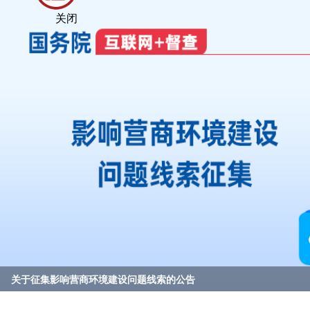
关闭
关于征集影响营商环境建设问题线索的公告
@国务院 我来说
2023年度国务院推动高质量发展综合督查问题线索征集
重要政策举措及实施效果
“氢领新质 能创未来”探索频道湖畔沙龙在高新广场举办
区五届人大常委会举行第三十一次会议