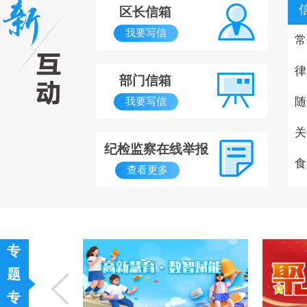
区长信箱
我要写信
常
律
部门信箱
随
我要写信
关
纪检监察在线举报
食
查看更多
专
题
专