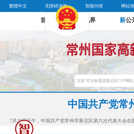
繁體中文
无障碍浏览
智能问答
网站
首 页
新
视界
新
公
中国共产党常
7月28日下午，中国共产党常州市新北区第六次代表大会在圆满