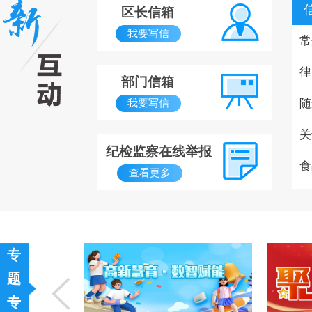
区长信箱
我要写信
常
律
部门信箱
随
我要写信
关
纪检监察在线举报
食
查看更多
专
题
专