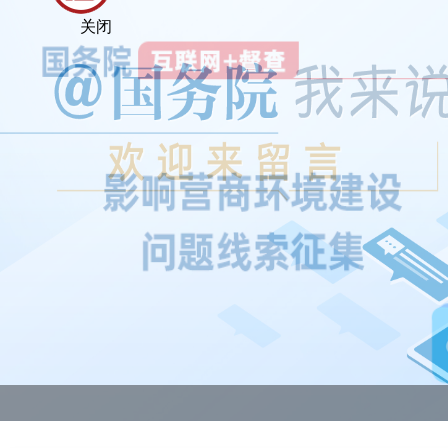
关闭
@国务院 我来说
关于征集影响营商环境建设问题线索的公告
2023年度国务院推动高质量发展综合督查问题线索征集
重要政策举措及实施效果
“氢领新质 能创未来”探索频道湖畔沙龙在高新广场举办
区五届人大常委会举行第三十一次会议
null