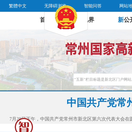
繁體中文
无障碍浏览
智能问答
网站
首 页
新
视界
新
公
中国共产党常
7月28日下午，中国共产党常州市新北区第六次代表大会在圆满