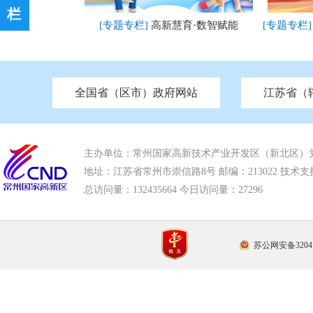
栏
[专题专栏]
高新慧育·数智赋能
[专题专栏
全国省（区市）政府网站
江苏省（
市发改委
北京
中国江苏
天津
市工信局
重庆
南京市政府
市教育局
河南
苏州市政府
河北
市科技局
山西
无锡
市
区
[已归档]
推动社会组织高质量发展
[已归档]
市住房和城乡建设局
湖南
广东
市交通运输局
海南
四川
市水利局
南通
亮
市应急管理局
市审计局
市外事办
市生态环
主办单位：常州国家高新技术产业开发区（新北区）
地址：江苏省常州市崇信路8号 邮编：213022 技术支持电话
总访问量：
132435664 今日访问量：
27296
苏公网安备32041