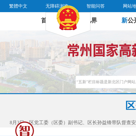
繁體中文
无障碍浏览
智能问答
网站
首 页
新
视界
新
公
区
8月3日，区党工委（区委）副书记、区长孙益锋带队督查安全生产