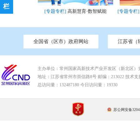
栏
[专题专栏]
高新慧育·数智赋能
[专题专栏
全国省（区市）政府网站
江苏省（
市发改委
北京
中国江苏
天津
市工信局
重庆
南京市政府
市教育局
河南
苏州市政府
河北
市科技局
山西
无锡
市
区
[已归档]
推动社会组织高质量发展
[已归档]
市住房和城乡建设局
湖南
广东
市交通运输局
海南
四川
市水利局
南通
亮
市应急管理局
市审计局
市外事办
市生态环
主办单位：常州国家高新技术产业开发区（新北区）
地址：江苏省常州市崇信路8号 邮编：213022 技术支持电话
总访问量：
132487180 今日访问量：
19330
苏公网安备32041