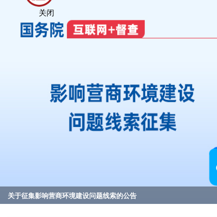
关闭
@国务院 我来说
关于征集影响营商环境建设问题线索的公告
2023年度国务院推动高质量发展综合督查问题线索征集
重要政策举措及实施效果
区委理论学习中心组（扩大）学习会暨2026年“军事日”国防教育专
优必选落子常州高新区
null