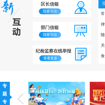
区长信箱
我要写信
常
律
部门信箱
随
我要写信
关
纪检监察在线举报
食
查看更多
专
题
专