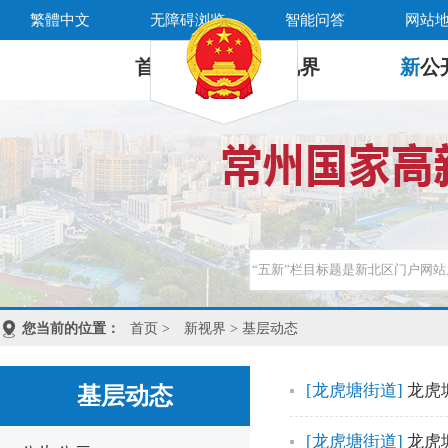
繁體中文
无障碍浏览
智能问答
网站
首 页
新
视界
新
公
您当前的位置：
首页
>
新视界
> 基层动态
[龙虎塘街道]
龙虎
基层动态
[龙虎塘街道]
龙虎