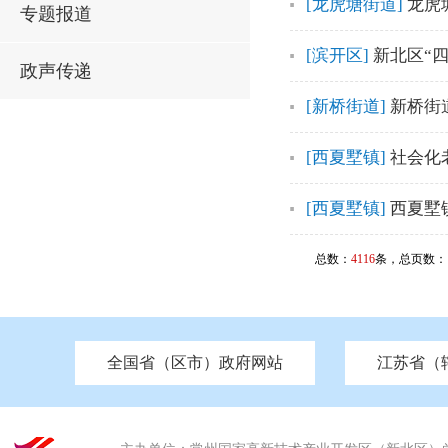
[龙虎塘街道]
龙虎
专题报道
[滨开区]
新北区“
政声传递
[新桥街道]
新桥街
[西夏墅镇]
社会化
[西夏墅镇]
西夏墅
总数：
4116
条，总页数：
全国省（区市）政府网站
江苏省（
市发改委
北京
中国江苏
天津
市工信局
重庆
南京市政府
市教育局
河南
苏州市政府
河北
市科技局
山西
无锡
市
区
市住房和城乡建设局
湖南
广东
市交通运输局
海南
四川
市水利局
南通
市应急管理局
市审计局
市外事办
市生态环