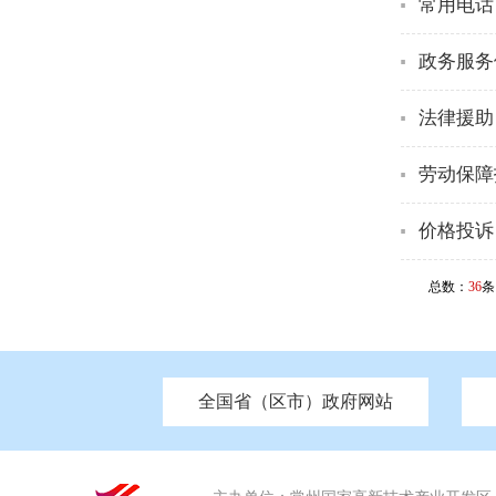
常用电话
政务服务
法律援助：
劳动保障投
价格投诉：
总数：
36
条
全国省（区市）政府网站
市发改委
北京
中国江苏
天津
市工信局
重庆
南京市政府
市教育局
河南
苏州市政
河北
市科
市住房和城乡建设局
湖南
广东
市交通运输局
海南
市应急管理局
市审计局
市外事办