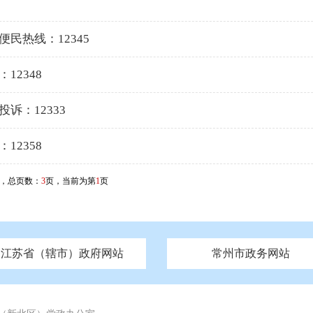
便民热线：12345
12348
诉：12333
12358
，总页数：
3
页，当前为第
1
页
江苏省（辖市）政府网站
常州市政务网站
府
技局
山西
无锡市政府
市民族宗教事务局
区人大
辽宁
吉林
区政协
常州市政府
黑龙江
市公安局
纪委监委
徐州市政府
上海
市民政局
检察院
山东
镇江市政府
组织部
江苏
市司法局
浙江
扬
四川
市水利局
南通市政府
贵州
市农业农村局
云南
宿迁市政府
陕西
市商务局
甘肃
淮安市政府
青海
市文化广电和旅游局
连云港市政府
台湾
内蒙古
市生态环境局
市城管局
市体育局
市统计局
市政务服