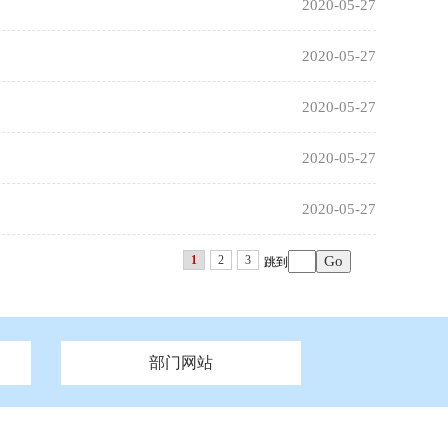
2020-05-27
2020-05-27
2020-05-27
2020-05-27
2020-05-27
1
2
3
跳到
部门网站
州市政府
市财政局
安徽
福建
泰州市政府
市人社局
江西
市自然资源和规划局
盐城市政府
河南
湖北
市卫生健康委员会
广西
西藏
新疆
市市场监督管理局
务管理办
市信访局
市机关事务管理局