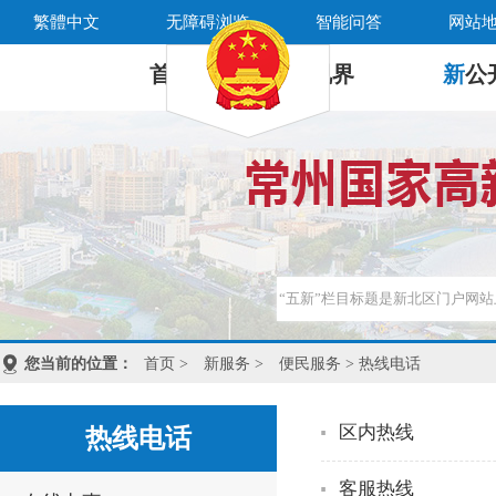
繁體中文
无障碍浏览
智能问答
网站
首 页
新
视界
新
公
您当前的位置：
首页
>
新服务
>
便民服务
> 热线电话
区内热线
热线电话
客服热线