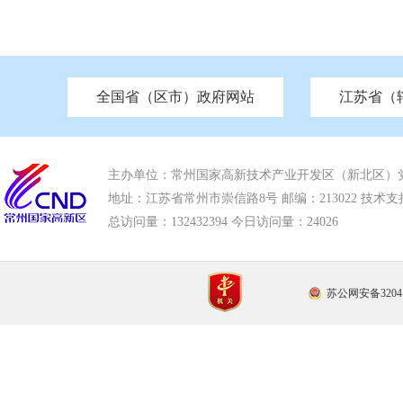
全国省（区市）政府网站
江苏省（
市发改委
北京
中国江苏
天津
市工信局
重庆
南京市政府
市教育局
河南
苏州市政府
河北
市科技局
山西
无锡
市
区
市住房和城乡建设局
湖南
广东
市交通运输局
海南
四川
市水利局
南通
市应急管理局
市审计局
市外事办
市生态环
主办单位：常州国家高新技术产业开发区（新北区）
地址：江苏省常州市崇信路8号 邮编：213022 技术支持电话
总访问量：
132432394 今日访问量：
24026
苏公网安备32041