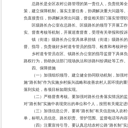
总路长是全区农村公路管理的第一责任人，负责统筹全
策，建立保障机制，落实主要任务，协调解决重大问题等。
负直接责任，协调解决突出问题，督促相关部门落实管理职
区级路长办公室在总路长、区级路长的领导下开展工作
实、督查考核等机制，开展巡查督查，受理有关举报和投诉
镇（街道）级路长办公室具体承担镇（街道）级路长的
督、指导，负责做好乡村道专管员的指导、检查和考核评价
乡村道专管员在区、镇路长办公室的指导监督下具体负
路权行为，协助执法部门现场执法和涉路纠纷调处等工作。
四、保障措施
（一）加强组织领导。建立健全协同联动机制，加强对
施“路长制”作为实施乡村振兴战略和改善农村人居环境的
落到实处，各项目标如期实现。
（二）严格督查考核。要加强对路长任务落实情况的监
对“路长制”实施中表现突出的单位和个人，按照有关规定
（三）加强信息公开。要将“路长制”有关信息纳入农
单，标明人员信息、路长职责、管护范围、监督电话等内容
（四）注重宣传引导。要认真总结农村公路“路长制”