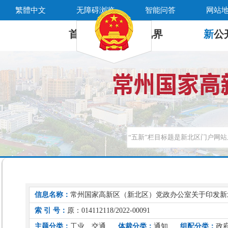
繁體中文
无障碍浏览
智能问答
网站
首 页
新
视界
新
公
信息名称：
常州国家高新区（新北区）党政办公室关于印发新
索 引 号：
原：014112118/2022-00091
主题分类：
工业、交通
体裁分类：
通知
组配分类：
政